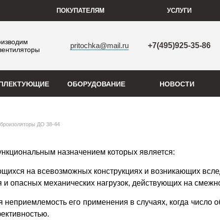
ПОКУПАТЕЛЯМ
УСЛУГИ
оизводим
pritochka@mail.ru
+7(495)925-35-86
вентиляторы
ПЛЕКТУЮЩИЕ
ОБОРУДОВАНИЕ
НОВОСТИ
броизоляторы ДО 38-44
ункциональным назначением которых является:
ющихся на всевозможных конструкциях и возникающих всле
 и опасных механических нагрузок, действующих на смежн
 неприемлемость его применения в случаях, когда число о
фективностью.