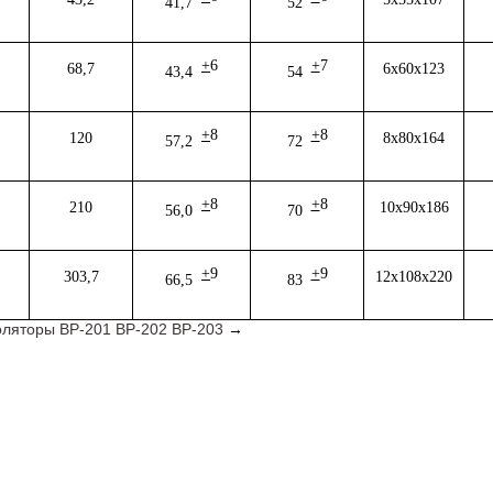
41,7
52
+
6
+
7
68,7
6х60х123
43,4
54
+
8
+
8
120
8х80х164
57,2
72
+
8
+
8
210
10х90х186
56,0
70
+
9
+
9
303,7
12х108х220
66,5
83
ляторы ВР-201 ВР-202 ВР-203
→