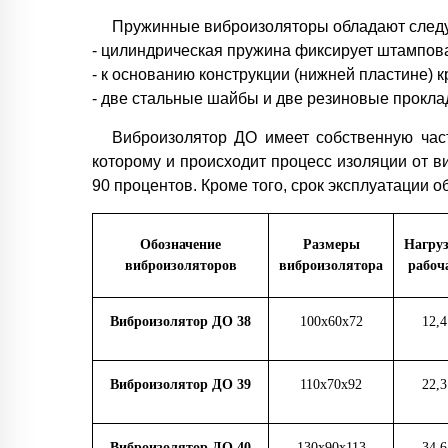
Пружинные виброизоляторы обладают след
- цилиндрическая пружина фиксирует штампов
- к основанию конструкции (нижней пластине) 
- две стальные шайбы и две резиновые прокла
Виброизолятор ДО имеет собственную част
которому и происходит процесс изоляции от 
90 процентов. Кроме того, срок эксплуатации 
Обозначение
Размеры
Нагру
виброизоляторов
виброизолятора
рабоч
Виброизолятор ДО 38
100х60х72
12,4
Виброизолятор ДО 39
110х70х92
22,3
Виброизолятор ДО 40
130х90х113
34,6