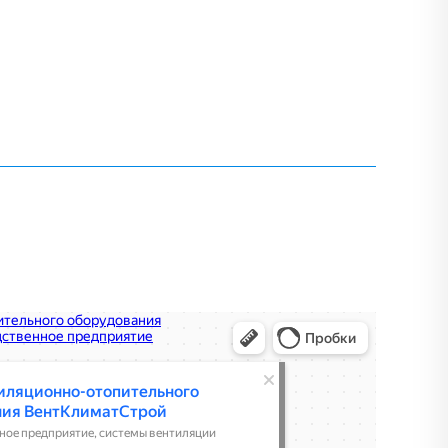
льного оборудования ВентКлиматСтрой
 в Москве