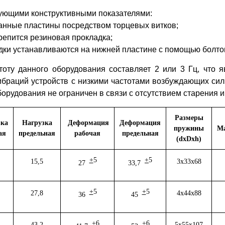
ующими конструктивными показателями:
анные пластины посредством торцевых витков;
крепится резиновая прокладка;
дки устанавливаются на нижней пластине с помощью болто
оту данного оборудования составляет 2 или 3 Гц, что я
вибраций устройств с низкими частотами возбуждающих сил
оборудования не ограничен в связи с отсутствием старения
Размеры
зка
Нагрузка
Деформация
Деформация
пружины
Ма
ая
предельная
рабочая
предельная
(dxDxh)
+
5
+
5
15,5
3х33х68
27
33,7
+
5
+
5
27,8
4х44х88
36
45
+
6
+
6
43,2
5х55х107