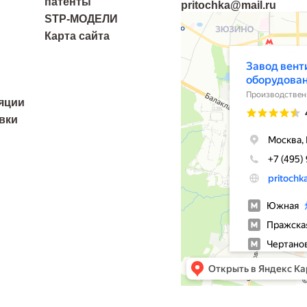
патенты
pritochka@mail.ru
Завод вентиляционно-отопите
STP-МОДЕЛИ
Производственное предприятие
Карта сайта
Системы вентиляции в Москве
яции
вки