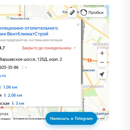
льного оборудования ВентКлиматСтрой
 в Москве
Написать в Telegram