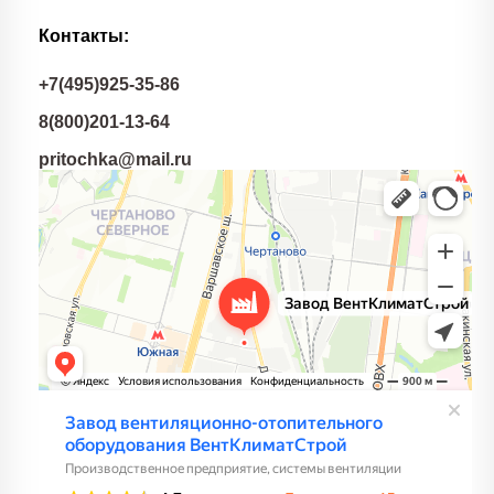
Контакты:
+7(495)925-35-86
8(800)201-13-64
pritochka@mail.ru
Завод вентиляционно-отопительного оборудования
ВентКлиматСтрой
Производственное предприятие в Москве
Системы вентиляции в Москве