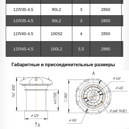
12Л/30-4,5
90L2
3
2850
6
12Л/35-4,5
90L2
3
2850
69
12Л/40-4,5
100S2
4
2850
77
12Л/45-4,5
100L2
5,5
2880
90
Габаритные и присоединительные размеры