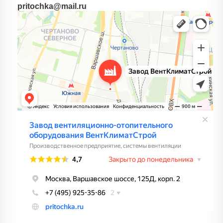
pritochka@mail.ru
Завод вентиляционно-отопительного оборудования
ВентКлиматСтрой
Производственное предприятие в Москве
Системы вентиляции в Москве