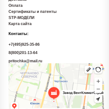
Оплата
Сертификаты и патенты
STP-МОДЕЛИ
Карта сайта
Контакты:
+7(495)925-35-86
8(800)201-13-64
pritochka@mail.ru
Завод вентиляционно-отопительного оборудования
ВентКлиматСтрой
Производственное предприятие в Москве
Системы вентиляции в Москве