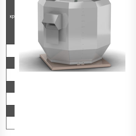
№
N,
Вентилятор
Дк
рабочего
кривой
кВт
колеса,
об/мин.
1
ВКРВ-7.1ДУ
1,0Дн
700
1,1
2
ВКРВ-7.1ДУ
0,95Дн
920
2,2
3
ВКРВ-7.1ДУ
1,0Дн
940
3
4
ВКРВ-7.1ДУ
1,05Дн
940
4
5
ВКРВ-7.1ДУ
0,95Дн
1440
7,5
6
ВКРВ-7.1ДУ
1,0Дн
1460
11
7
ВКРВ-7.1ДУ
1,05Дн
1460
15